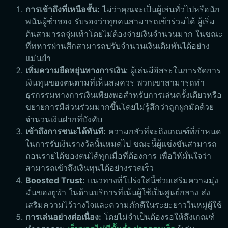
การเข้าถึงที่เหนือชั้น:
ไม่ว่าคุณจะเป็นผู้เล่นทั่วไปหรือนัก
พนันผู้ช่ำชอง รับรองว่าทุกคนสามารถเข้าร่วมได้ ผู้เริ่ม
ต้นสามารถจุ่มเท้าโดยไม่ต้องจ่ายเงินจำนวนมาก ในขณะ
ที่ทหารผ่านศึกสามารถปรับจำนวนเงินเดิมพันได้อย่าง
แม่นยำ
เพิ่มความยืดหยุ่นทางการเงิน
: ผู้เล่นมีอิสระในการจัดการ
เงินทุนของตนตามที่เห็นสมควร พวกเขาสามารถทำ
ธุรกรรม
ทางการเงิน
เพียงพอสำหรับการเล่นครั้งเดียวหรือ
ขยายการมีส่วนร่วมมากขึ้นโดยไม่รู้สึกว่าถูกผูกมัดด้วย
จำนวนเงินฝากที่บังคับ
เข้าถึงการชนะได้ทันที:
ความกลัวที่จะถึงเกณฑ์ที่กำหนด
ในการรับเงินรางวัลนั้นหมดไป ขณะนี้ผู้แข่งขันสามารถ
ถอนรายได้ของตนได้ทุกเมื่อที่ต้องการ เพื่อให้มั่นใจว่า
สามารถเข้าถึงเงินทุนได้อย่างรวดเร็ว
Boosted Trust:
แนวทางที่โปร่งใสนี้ช่วยเสริมความมุ่ง
มั่นของยูฟ่า ในด้านบริการที่เน้นผู้ใช้เป็นศูนย์กลาง ส่ง
เสริมความไว้วางใจและความภักดีในระยะยาวในหมู่ผู้ใช้
การเล่นอย่างต่อเนื่อง:
โดยไม่จำเป็นต้องรอให้ถึงเกณฑ์