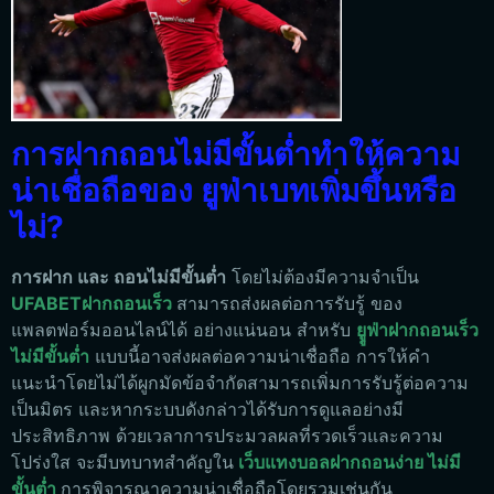
การฝากถอนไม่มีขั้นต่ำทำให้ความ
น่าเชื่อถือของ ยูฟ่าเบทเพิ่มขึ้นหรือ
ไม่?
การฝาก และ ถอนไม่มีขั้นต่ำ
โดยไม่ต้องมีความจำเป็น
UFABETฝากถอนเร็ว
สามารถส่งผลต่อการรับรู้ ของ
แพลตฟอร์มออนไลน์ได้ อย่างแน่นอน สำหรับ
ยููฟ่าฝากถอนเร็ว
ไม่มีขั้นต่ำ
แบบนี้อาจส่งผลต่อความน่าเชื่อถือ การให้คำ
แนะนำโดยไม่ได้ผูกมัดข้อจำกัดสามารถเพิ่มการรับรู้ต่อความ
เป็นมิตร และหากระบบดังกล่าวได้รับการดูแลอย่างมี
ประสิทธิภาพ ด้วยเวลาการประมวลผลที่รวดเร็วและความ
โปร่งใส จะมีบทบาทสำคัญใน
เว็บแทงบอลฝากถอนง่าย ไม่มี
ขั้นต่ำ
การพิจารณาความน่าเชื่อถือโดยรวมเช่นกัน