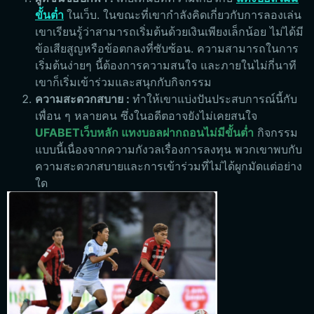
ขั้นต่ำ
ในเว็บ. ในขณะที่เขากำลังคิดเกี่ยวกับการลองเล่น
เขาเรียนรู้ว่าสามารถเริ่มต้นด้วยเงินเพียงเล็กน้อย ไม่ได้มี
ข้อเสียสูญหรือข้อตกลงที่ซับซ้อน. ความสามารถในการ
เริ่มต้นง่ายๆ นี้ต้องการความสนใจ และภายในไม่กี่นาที
เขาก็เริ่มเข้าร่วมและสนุกกับกิจกรรม
ความสะดวกสบาย :
ทำให้เขาแบ่งปันประสบการณ์นี้กับ
เพื่อน ๆ หลายคน ซึ่งในอดีตอาจยังไม่เคยสนใจ
UFABETเว็บหลัก แทงบอลฝากถอนไม่มีขั้นต่ำ
กิจกรรม
แบบนี้เนื่องจากความกังวลเรื่องการลงทุน พวกเขาพบกับ
ความสะดวกสบายและการเข้าร่วมที่ไม่ได้ผูกมัดแต่อย่าง
ใด