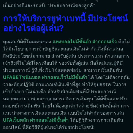
เป็นอย่างดีและรองรับ ประสบการณ์ของลูกค้า
การให้บริการยูฟ่าเบทนี้ มีประโยชน์
อย่างไรต่อผู้เล่น?
คุณสมบัติที่โดดเด่นของ
แทงบอลไม่มีขั้นต่ำ ฝากถอนเร็ว
คือไม่
ได้มีนโยบายการเข้าบัญชีและถอนเงินไม่จำกัด สิ่งนี้นำเสนอ
สิทธิประโยชน์มากมาย สำหรับผู้เล่น ประการแรก นำเสนอการ
เข้าถึงที่ไม่ได้มีใครเทียบได้ รองรับทั้งผู้เล่น มือใหม่และผู้ที่มี
ประสบการณ์ ผู้ที่เพิ่งเริ่มใช้แพลตฟอร์ม สามารถเริ่มเดิมพัน
UFABETพนันบอล ฝากถอนเร็วไม่มีขั้นต่ำ
ได้ โดยไม่ต้องกดดัน
ว่าจะต้องปฏิบัติ ตามเกณฑ์เงินเข้าที่สูง ทำให้อุปสรรค ในการ
เข้าต่ำอย่างไม่น่าเชื่อ สำหรับนักเดิมพันที่มีประสบการณ์
หมายความว่าพวกเขาสามารถจัดการเงินทุน ได้ดีขึ้นและปรับ
กลยุทธ์การเดิมพัน โดยไม่ต้องถูกจำกัดด้วยขีดจำกัดขั้นต่ำ การ
แนะนำ
ทางการเงิน
และถอนเงิน แบบไม่ไม่จำกัดของการเล่น
UFAเว็บหลัก ฝากถอนไม่มีขั้นต่ำ
ได้ปฏิวัติวงการการเดิมพัน
ออนไลน์ นี่คือวิธีที่ผู้เล่นจะได้รับผลประโยชน์: