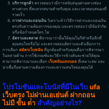
บริการลูกค้า
ตรวจสอบว่ามีการสนับสนุนผ่านทางช่อง
ทางต่างๆ ที่สะดวกสบายสำหรับคุณ และเวลาตอบสนองที่
รวดเร็ว
การฝากและถอนเงิน
วิเคราะห์ว่าวิธีการฝากและถอนเงิน
ตรงกับความต้องการของคุณ และตรวจสอบว่ามีข้อจำกัด
หรือข้อกำหนดใดๆ ไม่
อัตราและตลาด
พิจารณาว่านั้นให้คุณในกีฬาหรือลีกที่
คุณสนใจหรือไม่ และตรวจสอบอัตราและตัวเลือกการ
การเลือก
สมัครเว็บพนัน
ที่ถูกต้องสำหรับคุณคือการพิจารณา
ในหลายด้าน การใช้เกณฑ์และวิธีการข้างต้นจะช่วยให้คุณ
สามารถพิจารณาและเลือก
เว็บพนันแทงบอล
ที่เหมาะสม และ
น่าเชื่อถือตามความต้องการและความสนใจของคุณได้
โปรโมชันและโบนัสที่มีในเว็บ
ufa
เว็บตรง ไม่ผ่านเอเย่นต์ ฝากถอน
ไม่มี ขั้น ต่ํา
สำคัญอย่างไร?