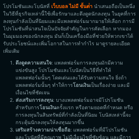
โปรโมชันและโบนัสที่
เว็บบอล ไม่มี ขั้นต่ํา
นำเสนอถือเป็นหนึ่ง
ในวิธีที่ธุรกิจเหล่านี้ใช้เพื่อรักษาและดึงดูดนักลงทุน ในยุคที่การ
ลงทุนกำลังเป็นที่นิยมและมีแพลตฟอร์มมากมายให้เลือก การมี
โปรโมชันที่น่าสนใจเป็นปัจจัยสำคัญในการคัดเลือก หากมอง
ในมุมมองของนักลงทุน มันก็เป็นเครื่องมือที่ช่วยให้พวกเขาได้
รับประโยชน์และเพิ่มโอกาสในการทำกำไร มาดูรายละเอียด
เพิ่มเติม
ดึงดูดความสนใจ
: แพลตฟอร์มการลงทุนมักมีความ
แข่งขันสูง โปรโมชันและโบนัสเป็นวิธีที่ทำให้
แพลตฟอร์มนั้นๆ โดดเด่นและได้รับความสนใจ ยิ่งถ้า
แพลตฟอร์มนั้นๆ ทำให้การ
โอนเงิน
เป็นเรื่องง่าย และมี
เงื่อนไขที่ชัดเจน
ส่งเสริมการลงทุน
: บางแพลตฟอร์มอาจมีโปรโมชัน
สำหรับการ
โอนเงิน
ครั้งแรก หรือตามยอดที่กำหนด หรือ
การลงทุนในสินทรัพย์ที่กำลังเป็นที่นิยม โบนัสเหล่านี้จะ
กระตุ้นนักลงทุนให้ลงทุนมากขึ้น
เสริมสร้างความน่าเชื่อถือ
: แพลตฟอร์มที่มีโปรโมชัน
และโบนัสที่มีคุณภาพ ไม่มีเงื่อนไขที่ซับซ้อน และมีการ