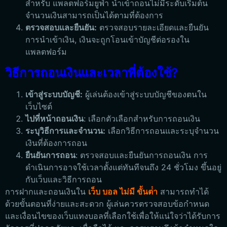
สำหรับ แพลตฟอร์มยูฟ่า นำเข้าถอนไม่มีระดับเริ่มต้น
จำนวนเงินสามารถเป็นได้ตามที่ต้องการ
ตรวจสอบและยืนยัน:
ตรวจสอบรายละเอียดและยืนยัน
การนำเข้าเงิน, เงินจะถูกโอนเข้าบัญชีต่อรองใน
แพลตฟอร์ม
วิธีการถอนเงินและเวลาที่ต้องใช้?
เข้าสู่ระบบบัญชี:
ผู้เล่นต้องเข้าสู่ระบบบัญชีของตนใน
เว็บไซต์
ไปที่หน้าถอนเงิน
: เลือกตัวเลือกสำหรับการถอนเงิน
ระบุวิธีการและจำนวน:
เลือกวิธีการถอนและระบุจำนวน
เงินที่ต้องการถอน
ยืนยันการถอน
: ตรวจสอบและยืนยันการถอนเงิน การ
ดำเนินการอาจใช้เวลาตั้งแต่ทันทีจนถึง 24 ชั่วโมง ขึ้นอยู่
กับเว็บและวิธีการถอน
การฝากและถอนเงินใน
เว็บ บอล ไม่มี ขั้นต่ํา
สามารถทำได้
ด้วยขั้นตอนที่ง่ายและสะดวก ผู้เล่นควรตรวจสอบข้อกำหนด
และเงื่อนไขของเว็บแทงบอลที่เลือกใช้เพื่อให้แน่ใจว่าได้รับการ