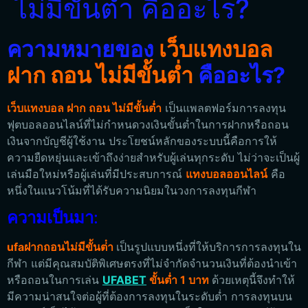
ไม่มีขั้นต่ำ คืออะไร?
ความหมายของ
เว็บแทงบอล
ฝาก ถอน ไม่มีขั้นต่ำ
คืออะไร?
เว็บแทงบอล ฝาก ถอน ไม่มีขั้นต่ำ
เป็นแพลตฟอร์มการลงทุน
ฟุตบอลออนไลน์ที่ไม่กำหนดวงเงินขั้นต่ำในการฝากหรือถอน
เงินจากบัญชีผู้ใช้งาน ประโยชน์หลักของระบบนี้คือการให้
ความยืดหยุ่นและเข้าถึงง่ายสำหรับผู้เล่นทุกระดับ ไม่ว่าจะเป็นผู้
เล่นมือใหม่หรือผู้เล่นที่มีประสบการณ์
แทงบอลออนไลน์
คือ
หนึ่งในแนวโน้มที่ได้รับความนิยมในวงการลงทุนกีฬา
ความเป็นมา
:
ufaฝากถอนไม่มีขั้นต่ํา
เป็นรูปแบบหนึ่งที่ให้บริการการลงทุนใน
กีฬา แต่มีคุณสมบัติพิเศษตรงที่ไม่จำกัดจำนวนเงินที่ต้องนำเข้า
หรือถอนในการเล่น
UFABET
ขั้นต่ำ 1 บาท
ด้วยเหตุนี้จึงทำให้
มีความน่าสนใจต่อผู้ที่ต้องการลงทุนในระดับต่ำ การลงทุนบน