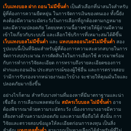
เว็บแทงบอล ฝาก ถอน ไม่มีขั้นต่ำ
เป็นตัวเลือกที่น่าสนใจสำหรับ
ผู้ที่ต้องการความยืดหยุ่น ในการจัดการเงินของตนเอง ทั้งนี้ยัง
คงต้องมีความระมัดระวังในการเลือกที่ถูกต้องตามกฎหมาย
และมีความปลอดภัย โดยบทความนี้อาจช่วยให้ผู้อ่านมีความ
เข้าใจเกี่ยวกับระบบนี้ และเลือกใช้บริการที่เหมาะสมได้ดีขึ้น
เว็บแทงบอลไม่มีขั้นต่ำ
และ
แทงบอลออนไลน์ไม่มีขั้นต่ำ
สอง
รูปแบบนี้เป็นที่นิยมสำหรับผู้ที่ต้องการความสะดวกสบายในการ
จัดการงบประมาณ การตัดสินใจในการเลือกใช้ ควรมาพร้อม
กับการทำการวิจัยละเอียด การทราบถึงรายละเอียดของการ
ฝากและถอนเงิน ประสบการณ์ของผู้ใช้อื่น และการตรวจสอบ
ว่ามีการรับรองจากหน่วยงานอะไรบ้าง จะช่วยให้คุณมั่นใจและ
ปลอดภัยมากยิ่งขึ้น
อย่างไรก็ตาม สำหรับบางท่านที่มองหาที่มีมาตราฐานและน่า
เชื่อถือ การเลือกแพลตฟอร์ม
สมัครเว็บบอล ไม่มีขั้นต่ํา
อาจ
ต้องพิจารณาด้วยความระมัดระวัง เนื่องจากบางอาจมีความ
เสี่ยงทางด้านความปลอดภัย และความเชื่อถือได้ ดังนั้น การ
วิจัยและตรวจสอบข้อมูลให้ละเอียดก่อนการลงทุน เป็นสิ่ง
สำคัญ
แทงบอลขั้นต่ำ
สามารถเป็นทางเลือกได้สำหรับผู้ที่ไม่